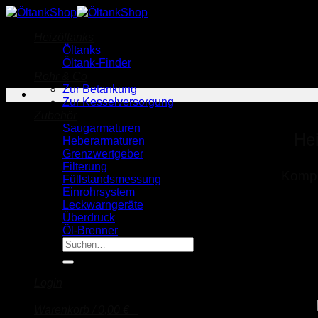
Zum
Inhalt
Heizöltanks
springen
Öltanks
Öltank-Finder
Rohr & Co
Zur Betankung
Zur Kesselversorgung
Zubehör
Saugarmaturen
Hei
Heberarmaturen
Grenzwertgeber
Filterung
Kompl
Füllstandsmessung
Einrohrsystem
Leckwarngeräte
Überdruck
Öl-Brenner
Suche
nach:
Login
Warenkorb /
0,00
€
0