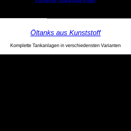
Passende Tankanlage finden
kraum-Maße eingeben – zulässige Anlagen automatisch anzei
Öltanks aus Kunststoff
Komplette Tankanlagen in verschiedensten Varianten