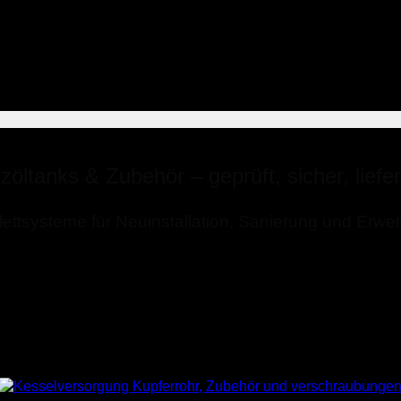
zöltanks & Zubehör – geprüft, sicher, liefe
ettsysteme für Neuinstallation, Sanierung und Erwei
⭐⭐⭐⭐⭐ 4,8 bei 1.256 Shopbewertungen
Kesselversorgung
Kupferrohr bis 12 mm & Verschraubungen