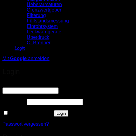
Heberarmaturen
Grenzwertgeber
Filterung
Füllstandsmessung
Einrohrsystem
Leckwarngeräte
Überdruck
Öl-Brenner
Login
Mit
Google
anmelden
Login
Erforderlich
Benutzername oder E-Mail-Adresse
*
Erforderlich
Passwort
*
Angemeldet bleiben
Login
Passwort vergessen?