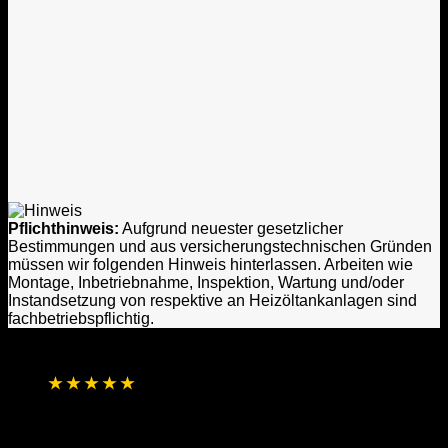
Pflichthinweis:
Aufgrund neuester gesetzlicher
Bestimmungen und aus versicherungstechnischen Gründen
müssen wir folgenden Hinweis hinterlassen. Arbeiten wie
Montage, Inbetriebnahme, Inspektion, Wartung und/oder
Instandsetzung von respektive an Heizöltankanlagen sind
fachbetriebspflichtig.
★
★
★
★
★
4,8 / 5 Sterne aus 1.256 Bewertungen
Basierend auf Online- und direkten
Kundenrückmeldungen
Laufend aktualisierte Gesamtbewertung