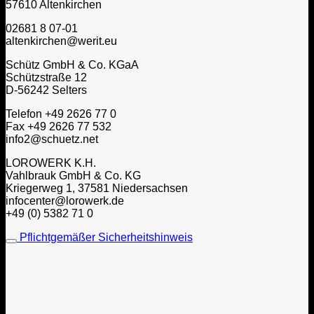
57610 Altenkirchen
02681 8 07-01
altenkirchen@werit.eu
Schütz GmbH & Co. KGaA
Schützstraße 12
D-56242 Selters
Telefon +49 2626 77 0
Fax +49 2626 77 532
info2@schuetz.net
LOROWERK K.H.
Vahlbrauk GmbH & Co. KG
Kriegerweg 1, 37581 Niedersachsen
infocenter@lorowerk.de
+49 (0) 5382 71 0
Pflichtgemäßer Sicherheitshinweis