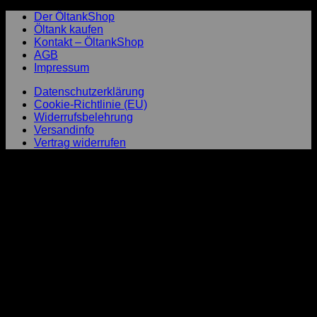
Der ÖltankShop
Öltank kaufen
Kontakt – ÖltankShop
AGB
Impressum
Datenschutzerklärung
Cookie-Richtlinie (EU)
Widerrufsbelehrung
Versandinfo
Vertrag widerrufen
P