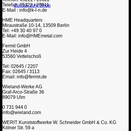
Telefax: 05222 / 20611
Zurück zum Shop
E-Mail : info@k-l-n.de
HME Headquarters
Miraustraße 10-14, 13509 Berlin
Tel: +49 30 40 97 0
E-Mail: info@HMEmetal.com
Fermit GmbH
Zur Heide 4
53560 Vettelschoß
Tel: 02645 / 2207
Fax: 02645 / 3113
Email: info@fermit.de
Wieland-Werke AG
Graf-Arco-Straße 36
89079 Ulm
0 731 944 0
info@wieland.com
WERIT Kunststoffwerke W. Schneider GmbH & Co. KG
Kölner Str. 59 a