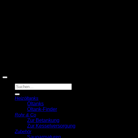
T
© 2026 Michell Veldstra
Der Ölmann
Suche
nach:
Heizöltanks
Öltanks
Öltank-Finder
Rohr & Co
Zur Betankung
Zur Kesselversorgung
Zubehör
Saugarmaturen