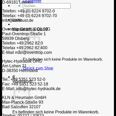
Öl-Brenner
D-69181 Leimen
Suche
nach:
Telefon: +49 (0) 6224 9702-0
Telefax: +49 (0) 6224 9702-70
Login
info@dehoust.de
Warenkorb /
0,00
€
0
Oventrop GmbH & Co. KG
Paul-Oventrop-Straße 1
59939 Olsberg
Telefon +49 2962 82 0
Telefax +49 2962 82 400
E-Mail mail@oventrop.com
Es befinden sich keine Produkte im Warenkorb.
Hytec-Hydraulik OHG
Am Lohen 21
Zurück zum Shop
D-38350 Helmstedt
0
Tel.: +49 5351 523 52-0
Warenkorb
Fax: +49 5351 523 52-18
E-Mail: info@hytec-hydraulik.de
KLN & Heumann GmbH
Max-Planck-Straße 93
Bad Salzuflen 32107
Es befinden sich keine Produkte im Warenkorb.
Telefon: 05222 / 20622