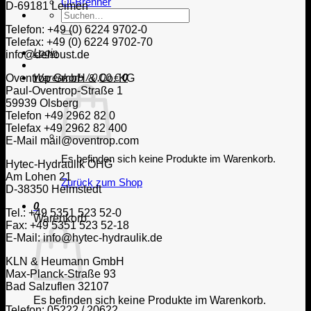
Öl-Brenner
D-69181 Leimen
Suche
nach:
Telefon: +49 (0) 6224 9702-0
Telefax: +49 (0) 6224 9702-70
Login
info@dehoust.de
Warenkorb /
0,00
€
0
Oventrop GmbH & Co. KG
Paul-Oventrop-Straße 1
59939 Olsberg
Telefon +49 2962 82 0
Telefax +49 2962 82 400
E-Mail mail@oventrop.com
Es befinden sich keine Produkte im Warenkorb.
Hytec-Hydraulik OHG
Am Lohen 21
Zurück zum Shop
D-38350 Helmstedt
0
Tel.: +49 5351 523 52-0
Warenkorb
Fax: +49 5351 523 52-18
E-Mail: info@hytec-hydraulik.de
KLN & Heumann GmbH
Max-Planck-Straße 93
Bad Salzuflen 32107
Es befinden sich keine Produkte im Warenkorb.
Telefon: 05222 / 20622