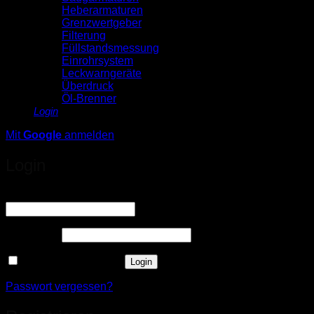
Heberarmaturen
Grenzwertgeber
Filterung
Füllstandsmessung
Einrohrsystem
Leckwarngeräte
Überdruck
Öl-Brenner
Login
Mit
Google
anmelden
Login
Erforderlich
Benutzername oder E-Mail-Adresse
*
Erforderlich
Passwort
*
Angemeldet bleiben
Login
Passwort vergessen?