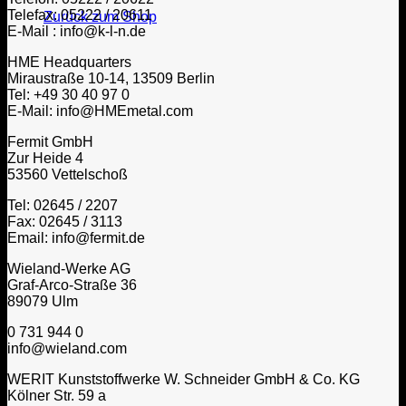
Telefax: 05222 / 20611
Zurück zum Shop
E-Mail : info@k-l-n.de
HME Headquarters
Miraustraße 10-14, 13509 Berlin
Tel: +49 30 40 97 0
E-Mail: info@HMEmetal.com
Fermit GmbH
Zur Heide 4
53560 Vettelschoß
Tel: 02645 / 2207
Fax: 02645 / 3113
Email: info@fermit.de
Wieland-Werke AG
Graf-Arco-Straße 36
89079 Ulm
0 731 944 0
info@wieland.com
WERIT Kunststoffwerke W. Schneider GmbH & Co. KG
Kölner Str. 59 a