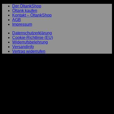
Der ÖltankShop
Öltank kaufen
Kontakt – ÖltankShop
AGB
Impressum
Datenschutzerklärung
Cookie-Richtlinie (EU)
Widerrufsbelehrung
Versandinfo
Vertrag widerrufen
P