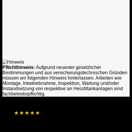
Pflichthinweis:
Aufgrund neuester gesetzlicher
Bestimmungen und aus versicherungstechnischen Gründen
müssen wir folgenden Hinweis hinterlassen. Arbeiten wie
Montage, Inbetriebnahme, Inspektion, Wartung und/oder
Instandsetzung von respektive an Heizöltankanlagen sind
fachbetriebspflichtig.
★
★
★
★
★
4,8 / 5 Sterne aus 1.256 Bewertungen
Basierend auf Online- und direkten
Kundenrückmeldungen
Laufend aktualisierte Gesamtbewertung