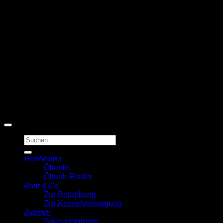
T
© 2026 Michell Veldstra
Der Ölmann
Suche
nach:
Heizöltanks
Öltanks
Öltank-Finder
Rohr & Co
Zur Betankung
Zur Kesselversorgung
Zubehör
Saugarmaturen