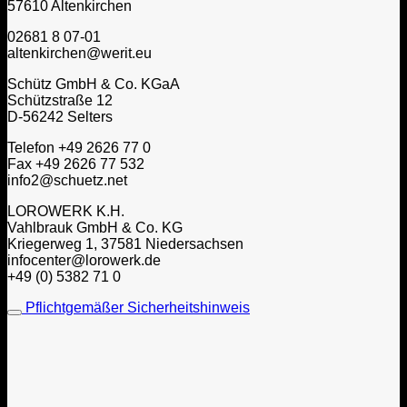
57610 Altenkirchen
02681 8 07-01
altenkirchen@werit.eu
Schütz GmbH & Co. KGaA
Schützstraße 12
D-56242 Selters
Telefon +49 2626 77 0
Fax +49 2626 77 532
info2@schuetz.net
LOROWERK K.H.
Vahlbrauk GmbH & Co. KG
Kriegerweg 1, 37581 Niedersachsen
infocenter@lorowerk.de
+49 (0) 5382 71 0
Pflichtgemäßer Sicherheitshinweis