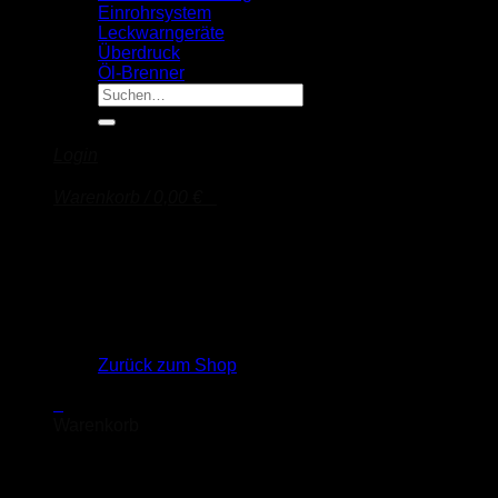
Einrohrsystem
Leckwarngeräte
Überdruck
Öl-Brenner
Suche
nach:
Login
Warenkorb /
0,00
€
0
Es befinden sich keine Produkte im Warenkorb.
Zurück zum Shop
0
Warenkorb