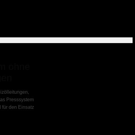
em ohne
gen
izölleitungen,
Das Presssystem
l für den Einsatz