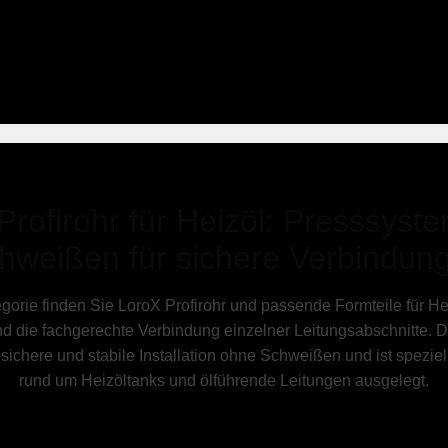
Profirohr für Heizöl: Presssyst
hweißen für sichere Verbindun
egorie finden Sie LoroX Profirohr und passende Formteile für He
d die fachgerechte Verbindung einzelner Leitungsabschnitte. 
sichere und stabile Installation ohne Schweißen und ist speziel
rund um Heizöltanks und ölführende Leitungen ausgelegt.