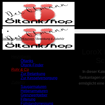
Zum
Inhalt
springen
Startseite
/
Rohrleitungen
/
Betankung & Zubehör
LoroX 
Heizöltanks
Sc
Öltanks
Öltank-Finder
Rohr & Co
In dieser Kat
Zur Betankung
Tankanlagen un
Zur Kesselversorgung
Zubehör
ermöglicht eine 
Saugarmaturen
Heberarmaturen
Grenzwertgeber
Filterung
Füllstandsmessung