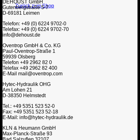
DEHOUST GmbH
Zurück zum Shop
Gutenbergstraße 5-7
D-69181 Leimen
Telefon: +49 (0) 6224 9702-0
Telefax: +49 (0) 6224 9702-70
info@dehoust.de
Oventrop GmbH & Co. KG
Paul-Oventrop-Straße 1
59939 Olsberg
Telefon +49 2962 82 0
Telefax +49 2962 82 400
E-Mail mail@oventrop.com
Hytec-Hydraulik OHG
Am Lohen 21
D-38350 Helmstedt
Tel.: +49 5351 523 52-0
Fax: +49 5351 523 52-18
E-Mail: info@hytec-hydraulik.de
KLN & Heumann GmbH
Max-Planck-Straße 93
Bad Salzuflen 32107