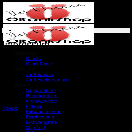
Zum
Inhalt
springen
Impressum
Heizöltanks
Öltanks
Öltank-Finder
ÖltankShop
Rohr & Co
Zur Betankung
Zur Kesselversorgung
Michell Veldstra
Zubehör
Germanenstraße 20
Saugarmaturen
53332 Bornheim
Heberarmaturen
Deutschland
Grenzwertgeber
Filterung
Kontakt
Füllstandsmessung
Einrohrsystem
Leckwarngeräte
Überdruck
Steuerinformationen: