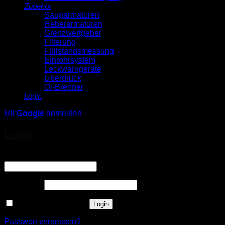
Zubehör
Saugarmaturen
Heberarmaturen
Grenzwertgeber
Filterung
Füllstandsmessung
Einrohrsystem
Leckwarngeräte
Überdruck
Öl-Brenner
Login
Mit
Google
anmelden
Login
Erforderlich
Benutzername oder E-Mail-Adresse
*
Erforderlich
Passwort
*
Angemeldet bleiben
Login
Passwort vergessen?