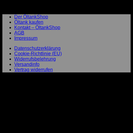
Kundenrückmeldungen
Laufend aktualisierte Gesamtbewertung
Der ÖltankShop
Öltank kaufen
Kontakt – ÖltankShop
AGB
Impressum
Datenschutzerklärung
Cookie-Richtlinie (EU)
Widerrufsbelehrung
Versandinfo
Vertrag widerrufen
P