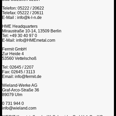
Telefon: 05222 / 20622
Telefax: 05222 / 20611
E-Mail : info@k-l-n.de
HME Headquarters
Miraustraße 10-14, 13509 Berlin
Tel: +49 30 40 97 0
E-Mail: info@HMEmetal.com
Fermit GmbH
Zur Heide 4
53560 Vettelschoß
Tel: 02645 / 2207
Fax: 02645 / 3113
Email: info@fermit.de
Wieland-Werke AG
Graf-Arco-Straße 36
89079 Ulm
0 731 944 0
info@wieland.com