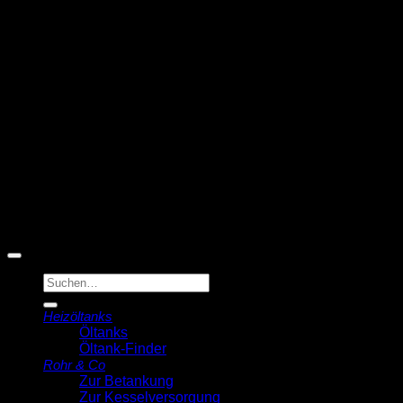
T
© 2026 Michell Veldstra
Der Ölmann
Suche
nach:
Heizöltanks
Öltanks
Öltank-Finder
Rohr & Co
Zur Betankung
Zur Kesselversorgung