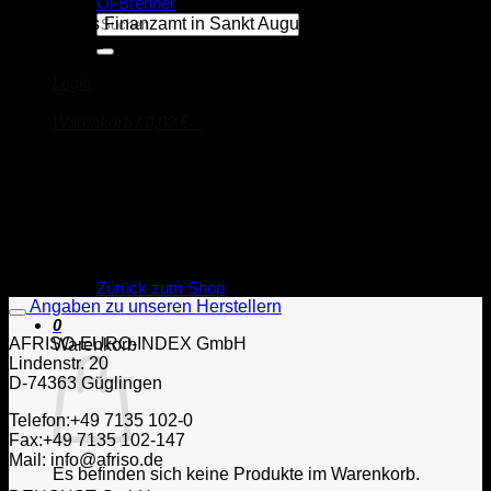
Öl-Brenner
Suche
Städtisches Finanzamt in Sankt Augustin
nach:
Hubert-Minz-Straße 10, 53757 Sankt Augustin
Steuernummer: 222/5470/2385
Login
Streitbeilegung:
Warenkorb /
0,00
€
0
Die Europäische Kommission stellt eine Plattform zur Online-
Streitbeilegung (OS) bereit, die Sie hier finden,
https://ec.europa.eu/consumers/odr/
[https://ec.europa.eu/consumers/odr/]. Wir sind bereit, an
einem außergerichtlichen Schlichtungsverfahren vor einer
Verbraucherschlichtungsstelle teilzunehmen.
Es befinden sich keine Produkte im Warenkorb.
Zurück zum Shop
Angaben zu unseren Herstellern
0
AFRISO-EURO-INDEX GmbH
Warenkorb
Lindenstr. 20
D-74363 Güglingen
Telefon:+49 7135 102-0
Fax:+49 7135 102-147
Mail: info@afriso.de
Es befinden sich keine Produkte im Warenkorb.