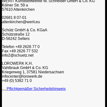
WERIT Kunststoffwerke W. Schneider GmbH & Co. KG
Kölner Str. 59 a
57610 Altenkirchen
02681 8 07-01
altenkirchen@werit.eu
Schütz GmbH & Co. KGaA
Schützstraße 12
D-56242 Selters
Telefon +49 2626 77 0
Fax +49 2626 77 532
info2@schuetz.net
LOROWERK K.H.
Vahlbrauk GmbH & Co. KG
Kriegerweg 1, 37581 Niedersachsen
infocenter@lorowerk.de
+49 (0) 5382 71 0
Pflichtgemäßer Sicherheitshinweis