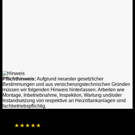
Pflichthinweis:
Aufgrund neuester gesetzlicher
Bestimmungen und aus versicherungstechnischen Gründen
müssen wir folgenden Hinweis hinterlassen. Arbeiten wie
Montage, Inbetriebnahme, Inspektion, Wartung und/oder
Instandsetzung von respektive an Heizöltankanlagen sind
fachbetriebspflichtig.
★
★
★
★
★
4,8 / 5 Sterne aus 1.256 Bewertungen
Basierend auf Online- und direkten