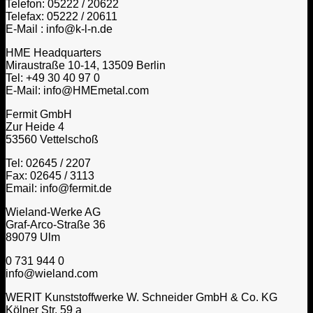
Telefon: 05222 / 20622
Telefax: 05222 / 20611
E-Mail : info@k-l-n.de
HME Headquarters
Miraustraße 10-14, 13509 Berlin
Tel: +49 30 40 97 0
E-Mail: info@HMEmetal.com
Fermit GmbH
Zur Heide 4
53560 Vettelschoß
Tel: 02645 / 2207
Fax: 02645 / 3113
Email: info@fermit.de
Wieland-Werke AG
Graf-Arco-Straße 36
89079 Ulm
0 731 944 0
info@wieland.com
WERIT Kunststoffwerke W. Schneider GmbH & Co. KG
Kölner Str. 59 a