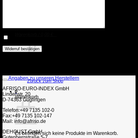
Öl-Brenner
Suche
nach:
Login
Warenkorb /
0,00
€
0
AGB & Datenschutzerklärung gelesen & akzeptiert.
Bitte lasse dieses Feld leer.
Es befinden sich keine Produkte im Warenkorb.
Angaben zu unseren Herstellern
Zurück zum Shop
AFRISO-EURO-INDEX GmbH
0
Lindenstr. 20
Warenkorb
D-74363 Güglingen
Telefon:+49 7135 102-0
Fax:+49 7135 102-147
Mail: info@afriso.de
DEHOUST GmbH
Es befinden sich keine Produkte im Warenkorb.
Gutenbergstraße 5-7