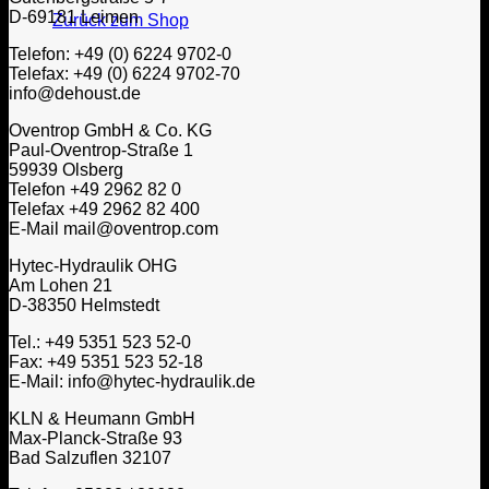
D-69181 Leimen
Zurück zum Shop
Telefon: +49 (0) 6224 9702-0
Telefax: +49 (0) 6224 9702-70
info@dehoust.de
Oventrop GmbH & Co. KG
Paul-Oventrop-Straße 1
59939 Olsberg
Telefon +49 2962 82 0
Telefax +49 2962 82 400
E-Mail mail@oventrop.com
Hytec-Hydraulik OHG
Am Lohen 21
D-38350 Helmstedt
Tel.: +49 5351 523 52-0
Fax: +49 5351 523 52-18
E-Mail: info@hytec-hydraulik.de
KLN & Heumann GmbH
Max-Planck-Straße 93
Bad Salzuflen 32107