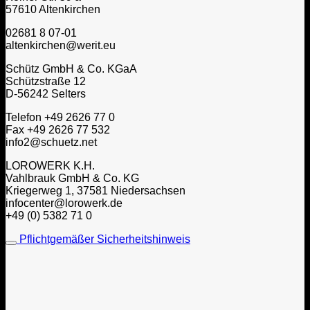
57610 Altenkirchen
02681 8 07-01
altenkirchen@werit.eu
Schütz GmbH & Co. KGaA
Schützstraße 12
D-56242 Selters
Telefon +49 2626 77 0
Fax +49 2626 77 532
info2@schuetz.net
LOROWERK K.H.
Vahlbrauk GmbH & Co. KG
Kriegerweg 1, 37581 Niedersachsen
infocenter@lorowerk.de
+49 (0) 5382 71 0
Pflichtgemäßer Sicherheitshinweis