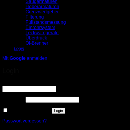
Saugarmaturen
Heberarmaturen
Grenzwertgeber
Filterung
Füllstandsmessung
Einrohrsystem
Leckwarngeräte
Überdruck
Öl-Brenner
Login
Mit
Google
anmelden
Login
Erforderlich
Benutzername oder E-Mail-Adresse
*
Erforderlich
Passwort
*
Angemeldet bleiben
Login
Passwort vergessen?