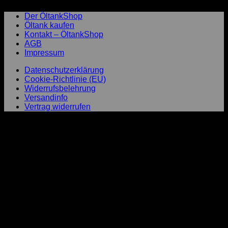
Der ÖltankShop
Öltank kaufen
Kontakt – ÖltankShop
AGB
Impressum
Datenschutzerklärung
Cookie-Richtlinie (EU)
Widerrufsbelehrung
Versandinfo
Vertrag widerrufen
P