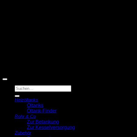
T
© 2026 Michell Veldstra
Der Ölmann
Suche
nach:
Heizöltanks
Öltanks
Öltank-Finder
Rohr & Co
Zur Betankung
Zur Kesselversorgung
Zubehör