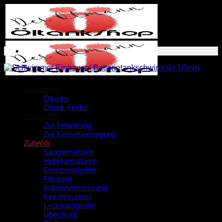
Zum
Inhalt
springen
Heizöltanks
Öltanks
Öltank-Finder
Rohr & Co
Zur Betankung
Zur Kesselversorgung
Zubehör
Saugarmaturen
Heberarmaturen
Grenzwertgeber
Filterung
Füllstandsmessung
Einrohrsystem
Leckwarngeräte
Überdruck