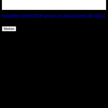
Heizölfilter OVENTROP einfach mit Absperrventil 3/8″ IG/AG
43,99
€
Merken