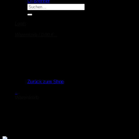
Öl-Brenner
Suche
nach:
Login
Warenkorb /
0,00
€
0
Es befinden sich keine Produkte im Warenkorb.
Zurück zum Shop
0
Warenkorb
Es befinden sich keine Produkte im Warenkorb.