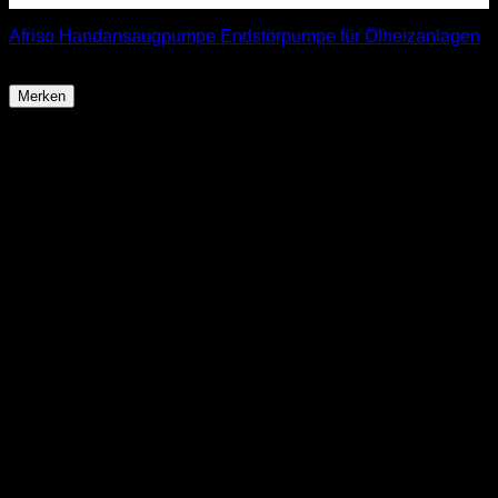
Afriso Handansaugpumpe Endstörpumpe für Ölheizanlagen
68,99
€
Merken