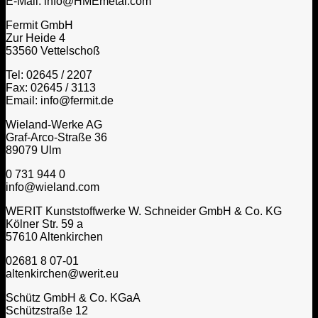
E-Mail: info@HMEmetal.com
Fermit GmbH
Zur Heide 4
53560 Vettelschoß
Tel: 02645 / 2207
Fax: 02645 / 3113
Email: info@fermit.de
Wieland-Werke AG
Graf-Arco-Straße 36
89079 Ulm
0 731 944 0
info@wieland.com
WERIT Kunststoffwerke W. Schneider GmbH & Co. KG
Kölner Str. 59 a
57610 Altenkirchen
02681 8 07-01
altenkirchen@werit.eu
Schütz GmbH & Co. KGaA
Schützstraße 12