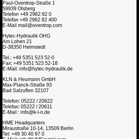
Paul-Oventrop-Straße 1
59939 Olsberg
Telefon +49 2962 82 0
Telefax +49 2962 82 400
E-Mail mail@oventrop.com
Hytec-Hydraulik OHG
Am Lohen 21
D-38350 Helmstedt
Tel.: +49 5351 523 52-0
Fax: +49 5351 523 52-18
E-Mail: info@hytec-hydraulik.de
KLN & Heumann GmbH
Max-Planck-Straße 93
Bad Salzuflen 32107
Telefon: 05222 / 20622
Telefax: 05222 / 20611
E-Mail : info@k-l-n.de
HME Headquarters
Miraustraße 10-14, 13509 Berlin
Tel: +49 30 40 97 0