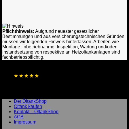
Pflichthinweis:
Aufgrund neuester gesetzlicher
Bestimmungen und aus versicherungstechnischen Gründen
müssen wir folgenden Hinweis hinterlassen. Arbeiten wie
Montage, Inbetriebnahme, Inspektion, Wartung und/oder
Instandsetzung von respektive an Heizöltankanlagen sind
fachbetriebspflichtig.
★
★
★
★
★
4,8 / 5 Sterne aus 1.256 Bewertungen
Basierend auf Online- und direkten
Kundenrückmeldungen
Laufend aktualisierte Gesamtbewertung
Der ÖltankShop
Öltank kaufen
Kontakt – ÖltankShop
AGB
Impressum