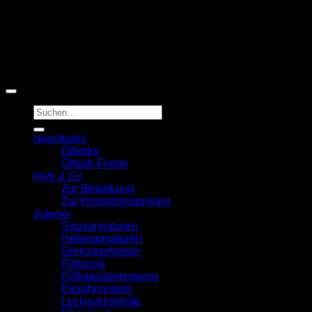
© 2026 Michell Veldstra
Der Ölmann
Suche
nach:
Heizöltanks
Öltanks
Öltank-Finder
Rohr & Co
Zur Betankung
Zur Kesselversorgung
Zubehör
Saugarmaturen
Heberarmaturen
Grenzwertgeber
Filterung
Füllstandsmessung
Einrohrsystem
Leckwarngeräte