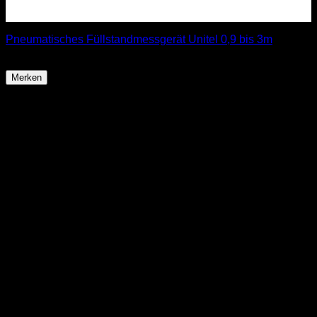
Pneumatisches Füllstandmessgerät Unitel 0,9 bis 3m
ab
73,99
€
Merken