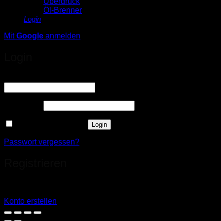
Überdruck
Öl-Brenner
Login
Mit
Google
anmelden
Login
Erforderlich
Benutzername oder E-Mail-Adresse
*
Erforderlich
Passwort
*
Angemeldet bleiben
Login
Passwort vergessen?
Registrieren
Sie haben noch kein Konto?
Konto erstellen