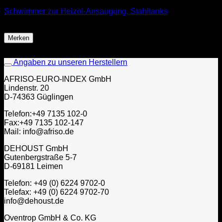
Schwimmer zur Heizöl-Ansaugung, Stahltanks
24,99
€
Merken
Angaben zu unseren Herstellern
AFRISO-EURO-INDEX GmbH
Lindenstr. 20
D-74363 Güglingen
Telefon:+49 7135 102-0
Fax:+49 7135 102-147
Mail: info@afriso.de
DEHOUST GmbH
Gutenbergstraße 5-7
D-69181 Leimen
Telefon: +49 (0) 6224 9702-0
Telefax: +49 (0) 6224 9702-70
info@dehoust.de
Oventrop GmbH & Co. KG