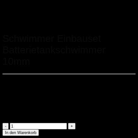
Startseite
/
Zubehör
/
Saugarmaturen
Schwimmer Einbauset
Batterietankschwimmer
10mm
Das Schwimmer Installationsset von Afriso ist für einen
Behälter vorgesehen, Benötigt wird die Anzahl der Behälter
Ihrer Tankanlage. Durch die Umrüstung auf eine
schwimmende Entnahme wird der Heizölverbrauch optimiert
und die Ansaugung von Schmutzpartikeln stark vermindert.
Dies wirkt sich deutlich auf die Effizienz, Wartungsintensität
und Lebensdauer Ihres Kessels aus.
Schwimmer
Einbauset
In den Warenkorb
Batterietankschwimmer