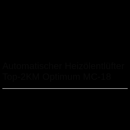
Startseite
/
Zubehör
/
Einrohr- System
Automatischer Heizölentlüfter
Top-2KM Optimum MC-18
Heizölentlüfter Top-2KM Optimum MC-18, sehr große
Filterläche 1.850 cm²
Mehrfachfilterung für höchsten Fraktionsabscheidegrad
von Schmutzpartikeln
Rückflussverhinderer mit integrierter Druckentlastung
in Richtung Tank
Entleereinrichtung für schnellen und sauberen