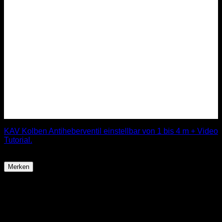
KAV Kolben Antiheberventil einstellbar von 1 bis 4 m + Video
Tutorial.
59,99
€
Merken