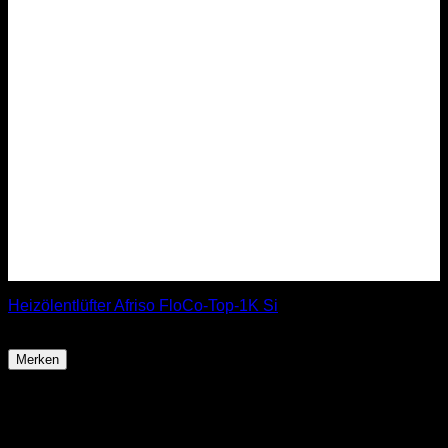
Heizölentlüfter Afriso FloCo-Top-1K Si
68,99
€
Merken