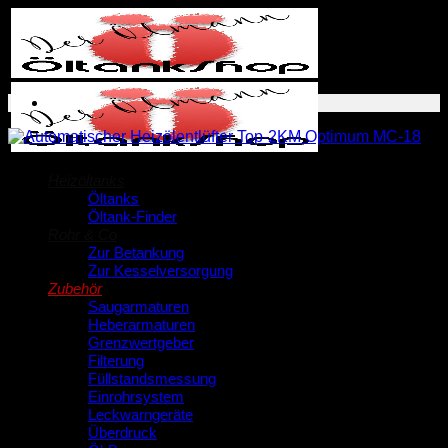
Zum
Inhalt
springen
Heizöltanks
Öltanks
Öltank-Finder
Rohr & Co
Zur Betankung
Zur Kesselversorgung
Zubehör
Saugarmaturen
Heberarmaturen
Grenzwertgeber
Filterung
Füllstandsmessung
Einrohrsystem
Leckwarngeräte
Überdruck