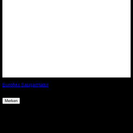
Euroflex Saugarmatur
ab
41,99
€
Merken