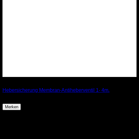
Nicht vorrätig
Hebersicherung Membran-Antiheberventil 1- 4m.
44,99
€
Merken