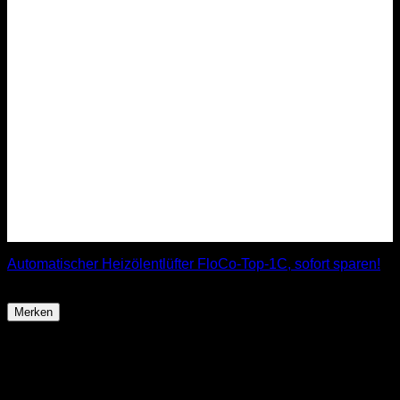
Automatischer Heizölentlüfter FloCo-Top-1C, sofort sparen!
63,99
€
Merken