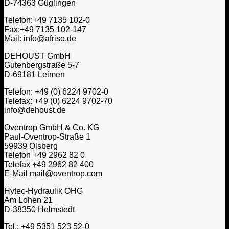
D-74363 Güglingen
Telefon:+49 7135 102-0
Fax:+49 7135 102-147
Mail: info@afriso.de
DEHOUST GmbH
Gutenbergstraße 5-7
D-69181 Leimen
Telefon: +49 (0) 6224 9702-0
Telefax: +49 (0) 6224 9702-70
info@dehoust.de
Oventrop GmbH & Co. KG
Paul-Oventrop-Straße 1
59939 Olsberg
Telefon +49 2962 82 0
Telefax +49 2962 82 400
E-Mail mail@oventrop.com
Hytec-Hydraulik OHG
Am Lohen 21
D-38350 Helmstedt
Tel.: +49 5351 523 52-0