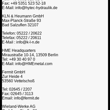
Fax: +49 5351 523 52-18
E-Mail: info@hytec-hydraulik.de
KLN & Heumann GmbH
Max-Planck-Straße 93
Bad Salzuflen 32107
Telefon: 05222 / 20622
Telefax: 05222 / 20611
E-Mail : info@k-l-n.de
HME Headquarters
Miraustraße 10-14, 13509 Berlin
Tel: +49 30 40 97 0
E-Mail: info@HMEmetal.com
Fermit GmbH
Zur Heide 4
53560 Vettelschoß
Tel: 02645 / 2207
Fax: 02645 / 3113
Email: info@fermit.de
Wieland-Werke AG