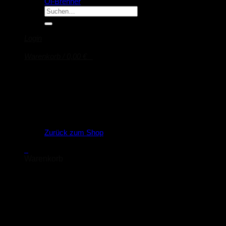
Öl-Brenner
Suche
nach:
Login
Warenkorb /
0,00
€
0
Es befinden sich keine Produkte im Warenkorb.
Zurück zum Shop
0
Warenkorb
Es befinden sich keine Produkte im Warenkorb.