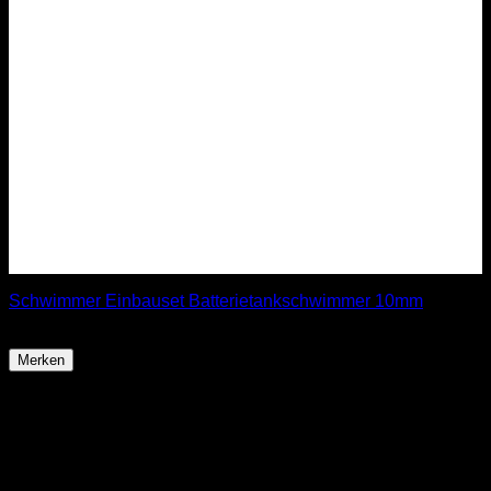
Schwimmer Einbauset Batterietankschwimmer 10mm
19,99
€
Merken