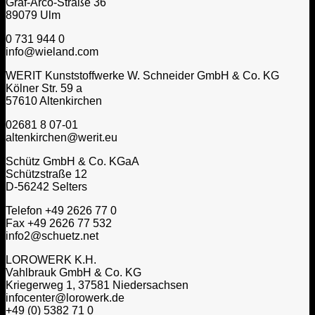
Graf-Arco-Straße 36
89079 Ulm
0 731 944 0
info@wieland.com
WERIT Kunststoffwerke W. Schneider GmbH & Co. KG
Kölner Str. 59 a
57610 Altenkirchen
02681 8 07-01
altenkirchen@werit.eu
Schütz GmbH & Co. KGaA
Schützstraße 12
D-56242 Selters
Telefon +49 2626 77 0
Fax +49 2626 77 532
info2@schuetz.net
LOROWERK K.H.
Vahlbrauk GmbH & Co. KG
Kriegerweg 1, 37581 Niedersachsen
infocenter@lorowerk.de
+49 (0) 5382 71 0