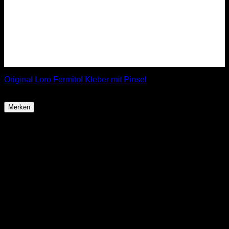
Original Loro Fermitol Kleber mit Pinsel
13,99
€
Merken