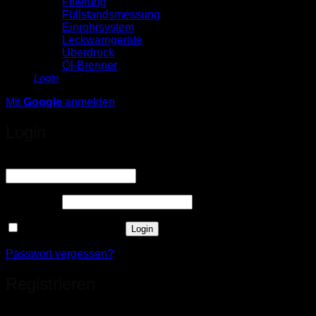
Filterung
Füllstandsmessung
Einrohrsystem
Leckwarngeräte
Überdruck
Öl-Brenner
Login
Mit
Google
anmelden
Login
Erforderlich
Benutzername oder E-Mail-Adresse
*
Erforderlich
Passwort
*
Angemeldet bleiben
Login
Passwort vergessen?
Registrieren
Sie haben noch kein Konto?