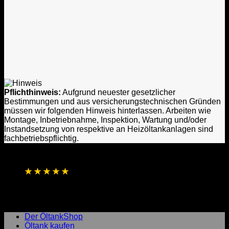
Pflichthinweis:
Aufgrund neuester gesetzlicher
Bestimmungen und aus versicherungstechnischen Gründen
müssen wir folgenden Hinweis hinterlassen. Arbeiten wie
Montage, Inbetriebnahme, Inspektion, Wartung und/oder
Instandsetzung von respektive an Heizöltankanlagen sind
fachbetriebspflichtig.
★
★
★
★
★
4,8 / 5 Sterne aus 1.256 Bewertungen
Basierend auf Online- und direkten
Kundenrückmeldungen
Laufend aktualisierte Gesamtbewertung
Der ÖltankShop
Öltank kaufen