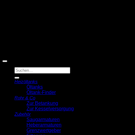
© 2026 Michell Veldstra
Der Ölmann
Suche
nach:
Heizöltanks
Öltanks
Öltank-Finder
Rohr & Co
Zur Betankung
Zur Kesselversorgung
Zubehör
Saugarmaturen
Heberarmaturen
Grenzwertgeber