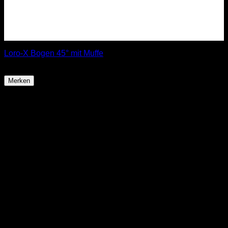
Loro-X Bogen 45° mit Muffe
ab
8,90
€
Merken