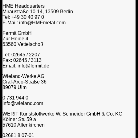
HME Headquarters
Miraustraße 10-14, 13509 Berlin
Tel: +49 30 40 97 0
E-Mail: info@HMEmetal.com
Fermit GmbH
Zur Heide 4
53560 Vettelschoß
Tel: 02645 / 2207
Fax: 02645 / 3113
Email: info@fermit.de
Wieland-Werke AG
Graf-Arco-Straße 36
89079 Ulm
0 731 944 0
info@wieland.com
WERIT Kunststoffwerke W. Schneider GmbH & Co. KG
Kölner Str. 59 a
57610 Altenkirchen
02681 8 07-01