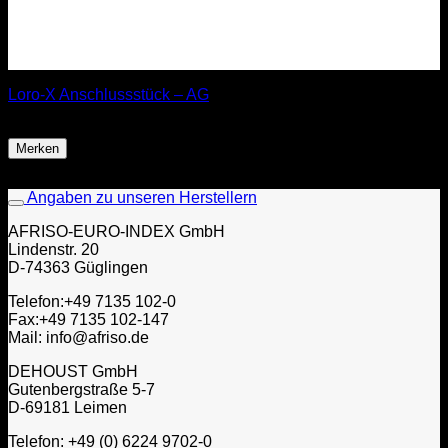
Loro-X Anschlussstück – AG
ab
18,60
€
Merken
Angaben zu unseren Herstellern
AFRISO-EURO-INDEX GmbH
Lindenstr. 20
D-74363 Güglingen
Telefon:+49 7135 102-0
Fax:+49 7135 102-147
Mail: info@afriso.de
DEHOUST GmbH
Gutenbergstraße 5-7
D-69181 Leimen
Telefon: +49 (0) 6224 9702-0