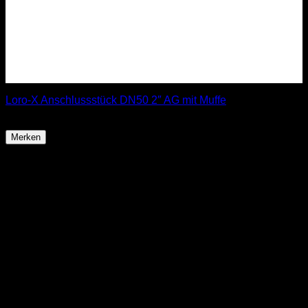
Loro-X Anschlussstück DN50 2″ AG mit Muffe
13,90
€
Merken