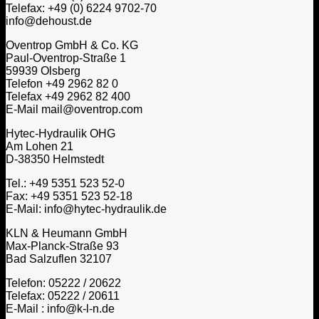
Telefax: +49 (0) 6224 9702-70
info@dehoust.de
Oventrop GmbH & Co. KG
Paul-Oventrop-Straße 1
59939 Olsberg
Telefon +49 2962 82 0
Telefax +49 2962 82 400
E-Mail mail@oventrop.com
Hytec-Hydraulik OHG
Am Lohen 21
D-38350 Helmstedt
Tel.: +49 5351 523 52-0
Fax: +49 5351 523 52-18
E-Mail: info@hytec-hydraulik.de
KLN & Heumann GmbH
Max-Planck-Straße 93
Bad Salzuflen 32107
Telefon: 05222 / 20622
Telefax: 05222 / 20611
E-Mail : info@k-l-n.de