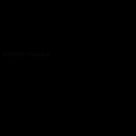
Länge:
250mm, 500mm, 750mm, 1000mm
Durchmesser:
DN40, DN50
EAN:
2000000010151
Ähnliche Produkte