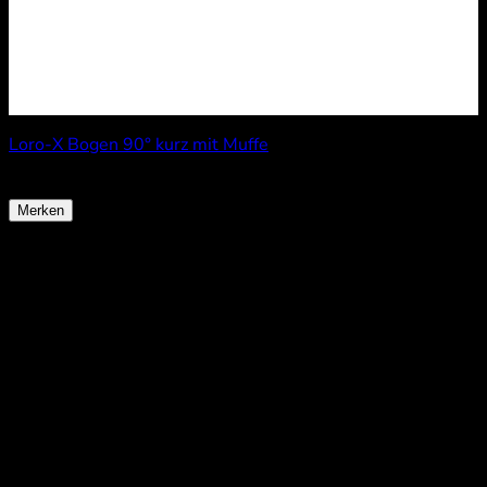
Loro-X Bogen 90° kurz mit Muffe
ab
17,10
€
Merken