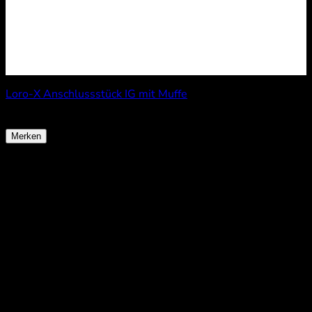
Loro-X Anschlussstück IG mit Muffe
ab
17,90
€
Merken