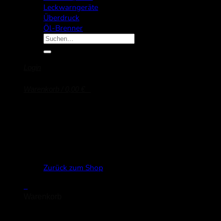
Leckwarngeräte
Überdruck
Öl-Brenner
Suche
nach:
Login
Warenkorb /
0,00
€
0
Es befinden sich keine Produkte im Warenkorb.
Zurück zum Shop
0
Warenkorb