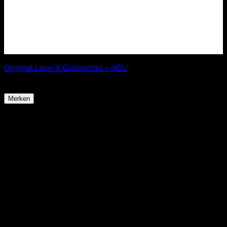
Original Loro-X Gleitmittel – NEU
11,90
€
Merken