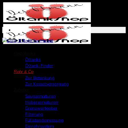
Zum
Inhalt
springen
Heizöltanks
Öltanks
Öltank-Finder
Rohr & Co
Zur Betankung
Zur Kesselversorgung
Zubehör
Saugarmaturen
Heberarmaturen
Grenzwertgeber
Filterung
Füllstandsmessung
Einrohrsystem