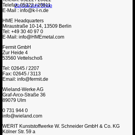
Telefax: 05222 / 20611
Zurück zum Shop
E-Mail : info@k-l-n.de
HME Headquarters
Miraustraße 10-14, 13509 Berlin
Tel: +49 30 40 97 0
E-Mail: info@HMEmetal.com
Fermit GmbH
Zur Heide 4
53560 Vettelschoß
Tel: 02645 / 2207
Fax: 02645 / 3113
Email: info@fermit.de
Wieland-Werke AG
Graf-Arco-Straße 36
89079 Ulm
0 731 944 0
info@wieland.com
WERIT Kunststoffwerke W. Schneider GmbH & Co. KG
Kölner Str. 59 a