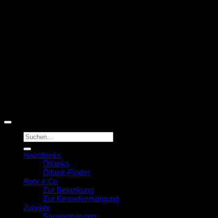
T
© 2026 Michell Veldstra
Der Ölmann
Suche
nach:
Heizöltanks
Öltanks
Öltank-Finder
Rohr & Co
Zur Betankung
Zur Kesselversorgung
Zubehör
Saugarmaturen