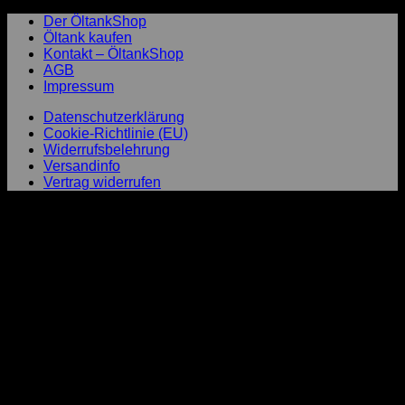
Der ÖltankShop
Öltank kaufen
Kontakt – ÖltankShop
AGB
Impressum
Datenschutzerklärung
Cookie-Richtlinie (EU)
Widerrufsbelehrung
Versandinfo
Vertrag widerrufen
P