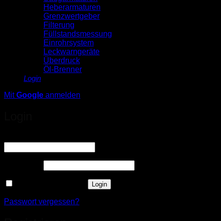
Heberarmaturen
Grenzwertgeber
Filterung
Füllstandsmessung
Einrohrsystem
Leckwarngeräte
Überdruck
Öl-Brenner
Login
Mit
Google
anmelden
Login
Erforderlich
Benutzername oder E-Mail-Adresse
*
Erforderlich
Passwort
*
Angemeldet bleiben
Login
Passwort vergessen?