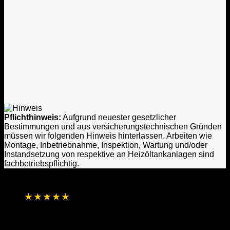
Pflichthinweis:
Aufgrund neuester gesetzlicher
Bestimmungen und aus versicherungstechnischen Gründen
müssen wir folgenden Hinweis hinterlassen. Arbeiten wie
Montage, Inbetriebnahme, Inspektion, Wartung und/oder
Instandsetzung von respektive an Heizöltankanlagen sind
fachbetriebspflichtig.
★
★
★
★
★
4,8 / 5 Sterne aus 1.256 Bewertungen
Basierend auf Online- und direkten
Kundenrückmeldungen
Laufend aktualisierte Gesamtbewertung