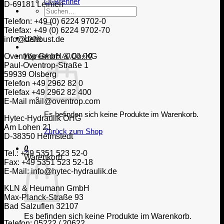
Öl-Brenner
D-69181 Leimen
Suche
nach:
Telefon: +49 (0) 6224 9702-0
Telefax: +49 (0) 6224 9702-70
Login
info@dehoust.de
Warenkorb /
0,00
€
0
Oventrop GmbH & Co. KG
Paul-Oventrop-Straße 1
59939 Olsberg
Telefon +49 2962 82 0
Telefax +49 2962 82 400
E-Mail mail@oventrop.com
Es befinden sich keine Produkte im Warenkorb.
Hytec-Hydraulik OHG
Am Lohen 21
Zurück zum Shop
D-38350 Helmstedt
0
Tel.: +49 5351 523 52-0
Warenkorb
Fax: +49 5351 523 52-18
E-Mail: info@hytec-hydraulik.de
KLN & Heumann GmbH
Max-Planck-Straße 93
Bad Salzuflen 32107
Es befinden sich keine Produkte im Warenkorb.
Telefon: 05222 / 20622