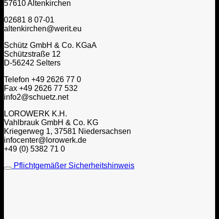
57610 Altenkirchen
02681 8 07-01
altenkirchen@werit.eu
Schütz GmbH & Co. KGaA
Schützstraße 12
D-56242 Selters
Telefon +49 2626 77 0
Fax +49 2626 77 532
info2@schuetz.net
LOROWERK K.H.
Vahlbrauk GmbH & Co. KG
Kriegerweg 1, 37581 Niedersachsen
infocenter@lorowerk.de
+49 (0) 5382 71 0
Pflichtgemäßer Sicherheitshinweis