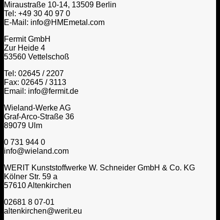
Miraustraße 10-14, 13509 Berlin
Tel: +49 30 40 97 0
E-Mail: info@HMEmetal.com
Fermit GmbH
Zur Heide 4
53560 Vettelschoß
Tel: 02645 / 2207
Fax: 02645 / 3113
Email: info@fermit.de
Wieland-Werke AG
Graf-Arco-Straße 36
89079 Ulm
0 731 944 0
info@wieland.com
WERIT Kunststoffwerke W. Schneider GmbH & Co. KG
Kölner Str. 59 a
57610 Altenkirchen
02681 8 07-01
altenkirchen@werit.eu