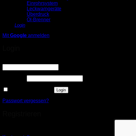
Einrohrsystem
Leckwarngeräte
Überdruck
Öl-Brenner
Login
Mit
Google
anmelden
Login
Erforderlich
Benutzername oder E-Mail-Adresse
*
Erforderlich
Passwort
*
Angemeldet bleiben
Login
Passwort vergessen?
Registrieren
Sie haben noch kein Konto?