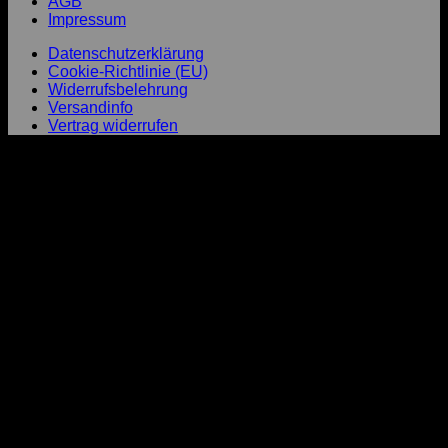
AGB
Impressum
Datenschutzerklärung
Cookie-Richtlinie (EU)
Widerrufsbelehrung
Versandinfo
Vertrag widerrufen
P
T