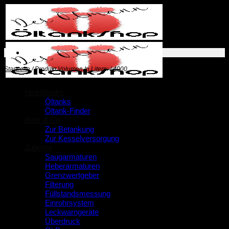
Zum
Inhalt
springen
Startseite
/
Produkt Volumen In Litern:
/
4000
Heizöltanks
Öltanks
Öltank-Finder
Rohr & Co
Zur Betankung
Zur Kesselversorgung
Zubehör
Saugarmaturen
Heberarmaturen
Grenzwertgeber
Filterung
Füllstandsmessung
Einrohrsystem
Leckwarngeräte
Überdruck