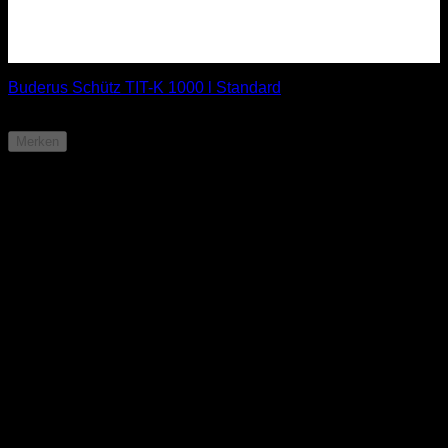
Buderus Schütz TIT-K 1000 l Standard
ab
812,90
€
Merken