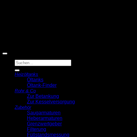
© 2026 Michell Veldstra
Der Ölmann
Suche
nach:
Heizöltanks
Öltanks
Öltank-Finder
Rohr & Co
Zur Betankung
Zur Kesselversorgung
Zubehör
Saugarmaturen
Heberarmaturen
Grenzwertgeber
Filterung
Füllstandsmessung