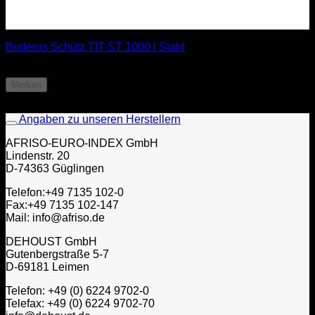
Buderus Schütz TIT-ST 1000 l Stahl
ab
964,85
€
Merken
Angaben zu unseren Herstellern
AFRISO-EURO-INDEX GmbH
Lindenstr. 20
D-74363 Güglingen
Telefon:+49 7135 102-0
Fax:+49 7135 102-147
Mail: info@afriso.de
DEHOUST GmbH
Gutenbergstraße 5-7
D-69181 Leimen
Telefon: +49 (0) 6224 9702-0
Telefax: +49 (0) 6224 9702-70