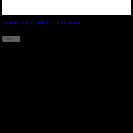
Buderus Schütz TIT-K 1000 l Spezial
ab
849,85
€
Merken