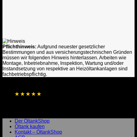
Pflichthinweis:
Aufgrund neuester gesetzlicher
Bestimmungen und aus versicherungstechnischen Gründen
müssen wir folgenden Hinweis hinterlassen. Arbeiten wie
Montage, Inbetriebnahme, Inspektion, Wartung und/oder
Instandsetzung von respektive an Heizöltankanlagen sind
fachbetriebspflichtig.
★
★
★
★
★
4,8 / 5 Sterne aus 1.256 Bewertungen
Basierend auf Online- und direkten
Kundenrückmeldungen
Laufend aktualisierte Gesamtbewertung
Der ÖltankShop
Öltank kaufen
Kontakt – ÖltankShop