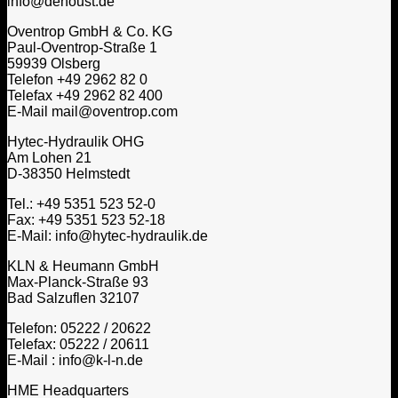
info@dehoust.de
Oventrop GmbH & Co. KG
Paul-Oventrop-Straße 1
59939 Olsberg
Telefon +49 2962 82 0
Telefax +49 2962 82 400
E-Mail mail@oventrop.com
Hytec-Hydraulik OHG
Am Lohen 21
D-38350 Helmstedt
Tel.: +49 5351 523 52-0
Fax: +49 5351 523 52-18
E-Mail: info@hytec-hydraulik.de
KLN & Heumann GmbH
Max-Planck-Straße 93
Bad Salzuflen 32107
Telefon: 05222 / 20622
Telefax: 05222 / 20611
E-Mail : info@k-l-n.de
HME Headquarters