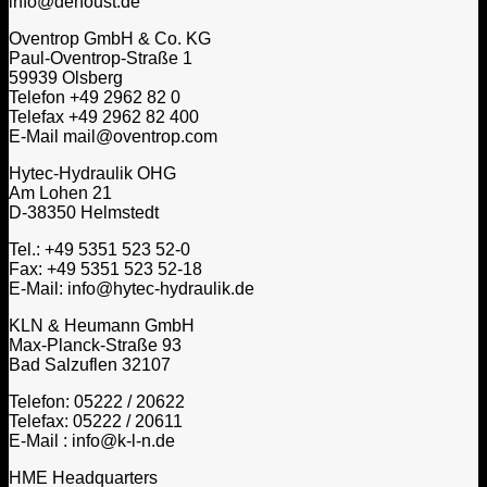
info@dehoust.de
Oventrop GmbH & Co. KG
Paul-Oventrop-Straße 1
59939 Olsberg
Telefon +49 2962 82 0
Telefax +49 2962 82 400
E-Mail mail@oventrop.com
Hytec-Hydraulik OHG
Am Lohen 21
D-38350 Helmstedt
Tel.: +49 5351 523 52-0
Fax: +49 5351 523 52-18
E-Mail: info@hytec-hydraulik.de
KLN & Heumann GmbH
Max-Planck-Straße 93
Bad Salzuflen 32107
Telefon: 05222 / 20622
Telefax: 05222 / 20611
E-Mail : info@k-l-n.de
HME Headquarters