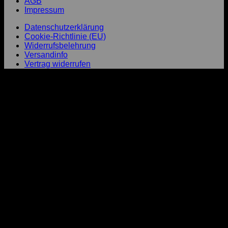
AGB
Impressum
Datenschutzerklärung
Cookie-Richtlinie (EU)
Widerrufsbelehrung
Versandinfo
Vertrag widerrufen
P
T