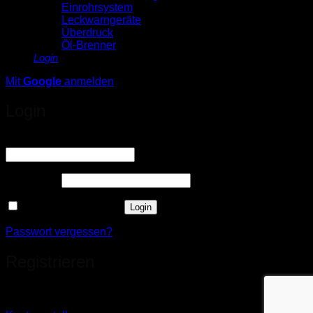
Einrohrsystem
Leckwarngeräte
Überdruck
Öl-Brenner
Login
Mit
Google
anmelden
Login
Erforderlich
Benutzername oder E-Mail-Adresse
*
Erforderlich
Passwort
*
Angemeldet bleiben
Login
Passwort vergessen?
Registrieren
Sie haben noch kein Konto?