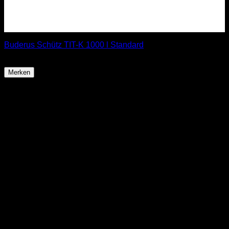
Buderus Schütz TIT-K 1000 l Standard
ab
812,90
€
Merken