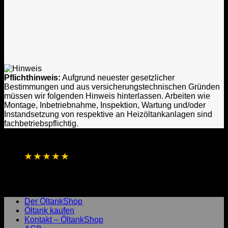
Pflichthinweis:
Aufgrund neuester gesetzlicher
Bestimmungen und aus versicherungstechnischen Gründen
müssen wir folgenden Hinweis hinterlassen. Arbeiten wie
Montage, Inbetriebnahme, Inspektion, Wartung und/oder
Instandsetzung von respektive an Heizöltankanlagen sind
fachbetriebspflichtig.
★
★
★
★
★
4,8 / 5 Sterne aus 1.256 Bewertungen
Basierend auf Online- und direkten
Kundenrückmeldungen
Laufend aktualisierte Gesamtbewertung
Der ÖltankShop
Öltank kaufen
Kontakt – ÖltankShop