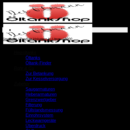
Zum
Inhalt
springen
Startseite
/
Produkt Volumen In Litern:
/
2000
Heizöltanks
Öltanks
Öltank-Finder
Rohr & Co
Zur Betankung
Zur Kesselversorgung
Zubehör
Saugarmaturen
Heberarmaturen
Grenzwertgeber
Filterung
Füllstandsmessung
Einrohrsystem
Leckwarngeräte
Überdruck