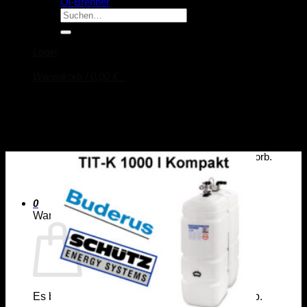
Öl-Brenner
Suche
nach:
Login
Warenkorb /
0,00
€
0
Es befinden sich keine Produkte im Warenkorb.
Zurück zum Shop
0
Warenkorb
Es befinden sich keine Produkte im Warenkorb.