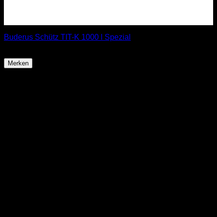
Buderus Schütz TIT-K 1000 l Spezial
ab
849,85
€
Merken