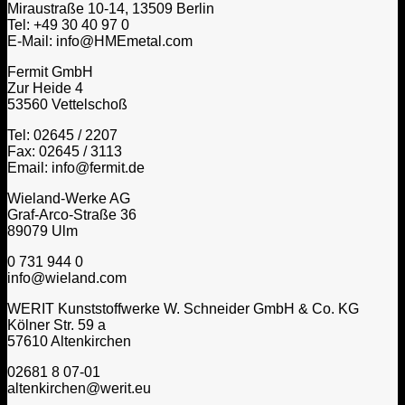
Miraustraße 10-14, 13509 Berlin
Tel: +49 30 40 97 0
E-Mail: info@HMEmetal.com
Fermit GmbH
Zur Heide 4
53560 Vettelschoß
Tel: 02645 / 2207
Fax: 02645 / 3113
Email: info@fermit.de
Wieland-Werke AG
Graf-Arco-Straße 36
89079 Ulm
0 731 944 0
info@wieland.com
WERIT Kunststoffwerke W. Schneider GmbH & Co. KG
Kölner Str. 59 a
57610 Altenkirchen
02681 8 07-01
altenkirchen@werit.eu