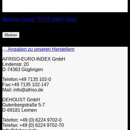
Buderus Schütz TIT-ST 1000 l Stahl
ab
964,85
€
Merken
Angaben zu unseren Herstellern
AFRISO-EURO-INDEX GmbH
Lindenstr. 20
D-74363 Güglingen
Telefon:+49 7135 102-0
Fax:+49 7135 102-147
Mail: info@afriso.de
DEHOUST GmbH
Gutenbergstraße 5-7
D-69181 Leimen
Telefon: +49 (0) 6224 9702-0
Telefax: +49 (0) 6224 9702-70