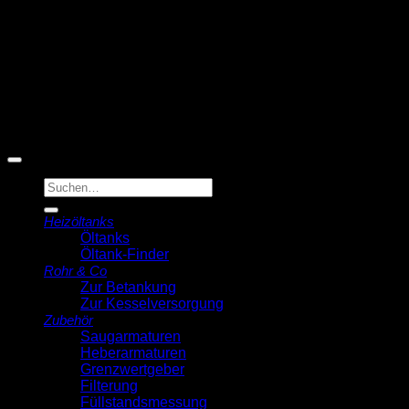
© 2026 Michell Veldstra
Der Ölmann
Suche
nach:
Heizöltanks
Öltanks
Öltank-Finder
Rohr & Co
Zur Betankung
Zur Kesselversorgung
Zubehör
Saugarmaturen
Heberarmaturen
Grenzwertgeber
Filterung
Füllstandsmessung