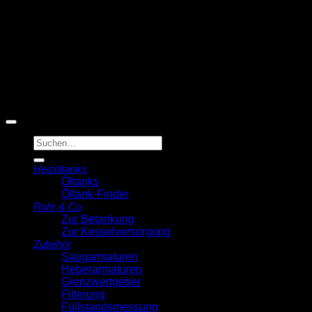
© 2026 Michell Veldstra
Der Ölmann
Suche
nach:
Heizöltanks
Öltanks
Öltank-Finder
Rohr & Co
Zur Betankung
Zur Kesselversorgung
Zubehör
Saugarmaturen
Heberarmaturen
Grenzwertgeber
Filterung
Füllstandsmessung