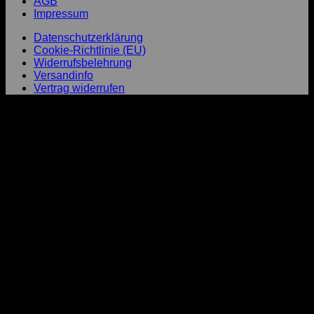
AGB
Impressum
Datenschutzerklärung
Cookie-Richtlinie (EU)
Widerrufsbelehrung
Versandinfo
Vertrag widerrufen
P
T