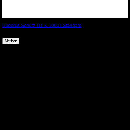
Buderus Schütz TIT-K 1000 l Standard
ab
812,90
€
Merken