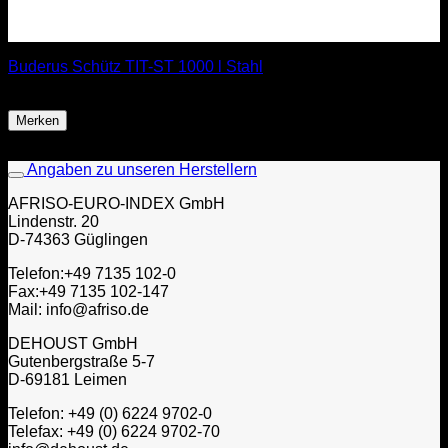
Buderus Schütz TIT-ST 1000 l Stahl
ab
964,85
€
Merken
Angaben zu unseren Herstellern
AFRISO-EURO-INDEX GmbH
Lindenstr. 20
D-74363 Güglingen
Telefon:+49 7135 102-0
Fax:+49 7135 102-147
Mail: info@afriso.de
DEHOUST GmbH
Gutenbergstraße 5-7
D-69181 Leimen
Telefon: +49 (0) 6224 9702-0
Telefax: +49 (0) 6224 9702-70