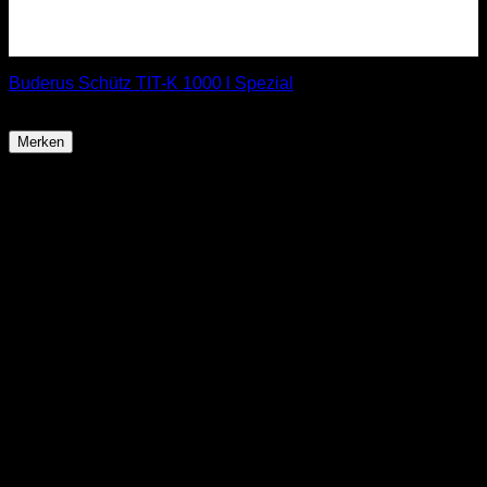
Buderus Schütz TIT-K 1000 l Spezial
ab
849,85
€
Merken