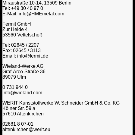
Miraustraße 10-14, 13509 Berlin
Tel: +49 30 40 97 0
E-Mail: info@HMEmetal.com
Fermit GmbH
Zur Heide 4
53560 Vettelschoß
Tel: 02645 / 2207
Fax: 02645 / 3113
Email: info@fermit.de
Wieland-Werke AG
Graf-Arco-Straße 36
89079 Ulm
0 731 944 0
info@wieland.com
WERIT Kunststoffwerke W. Schneider GmbH & Co. KG
Kölner Str. 59 a
57610 Altenkirchen
02681 8 07-01
altenkirchen@werit.eu