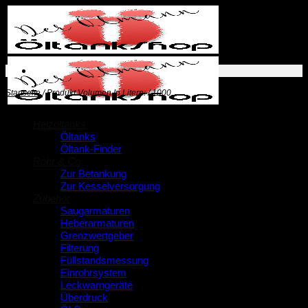
Zum
Inhalt
springen
Startseite
/
Produkt Volumen In Litern:
/
1000
Heizöltanks
Öltanks
Öltank-Finder
Rohr & Co
Zur Betankung
Zur Kesselversorgung
Zubehör
Saugarmaturen
Heberarmaturen
Grenzwertgeber
Filterung
Füllstandsmessung
Einrohrsystem
Leckwarngeräte
Überdruck