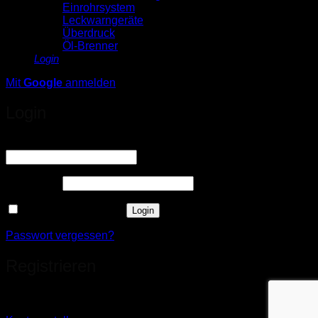
Einrohrsystem
Leckwarngeräte
Überdruck
Öl-Brenner
Login
Mit
Google
anmelden
Login
Erforderlich
Benutzername oder E-Mail-Adresse
*
Erforderlich
Passwort
*
Angemeldet bleiben
Login
Passwort vergessen?
Registrieren
Sie haben noch kein Konto?