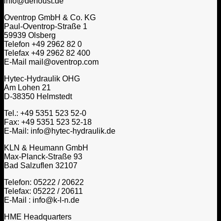
info@dehoust.de
Oventrop GmbH & Co. KG
Paul-Oventrop-Straße 1
59939 Olsberg
Telefon +49 2962 82 0
Telefax +49 2962 82 400
E-Mail mail@oventrop.com
Hytec-Hydraulik OHG
Am Lohen 21
D-38350 Helmstedt
Tel.: +49 5351 523 52-0
Fax: +49 5351 523 52-18
E-Mail: info@hytec-hydraulik.de
KLN & Heumann GmbH
Max-Planck-Straße 93
Bad Salzuflen 32107
Telefon: 05222 / 20622
Telefax: 05222 / 20611
E-Mail : info@k-l-n.de
HME Headquarters