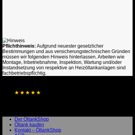
Pflichthinweis:
Aufgrund neuester gesetzlicher
Bestimmungen und aus versicherungstechnischen Gründen
müssen wir folgenden Hinweis hinterlassen. Arbeiten wie
Montage, Inbetriebnahme, Inspektion, Wartung und/oder
Instandsetzung von respektive an Heizöltankanlagen sind
fachbetriebspflichtig.
★
★
★
★
★
4,8 / 5 Sterne aus 1.256 Bewertungen
Basierend auf Online- und direkten
Kundenrückmeldungen
Laufend aktualisierte Gesamtbewertung
Der ÖltankShop
Öltank kaufen
Kontakt – ÖltankShop