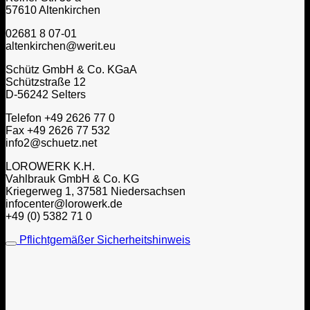
57610 Altenkirchen
02681 8 07-01
altenkirchen@werit.eu
Schütz GmbH & Co. KGaA
Schützstraße 12
D-56242 Selters
Telefon +49 2626 77 0
Fax +49 2626 77 532
info2@schuetz.net
LOROWERK K.H.
Vahlbrauk GmbH & Co. KG
Kriegerweg 1, 37581 Niedersachsen
infocenter@lorowerk.de
+49 (0) 5382 71 0
Pflichtgemäßer Sicherheitshinweis