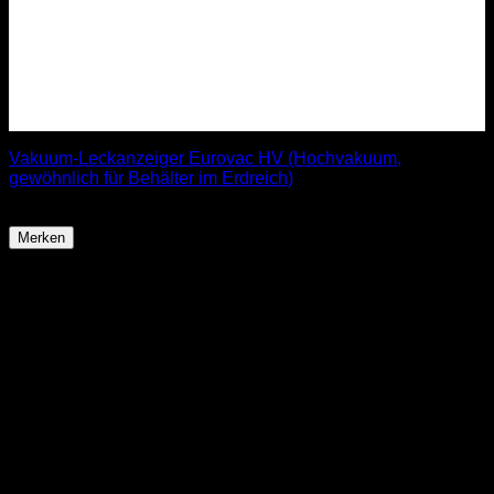
Vakuum-Leckanzeiger Eurovac HV (Hochvakuum,
gewöhnlich für Behälter im Erdreich)
319,99
€
Merken