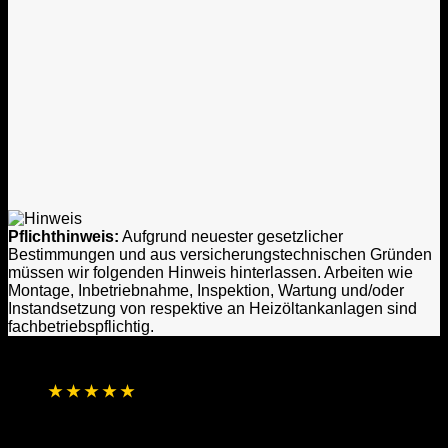
Pflichthinweis:
Aufgrund neuester gesetzlicher
Bestimmungen und aus versicherungstechnischen Gründen
müssen wir folgenden Hinweis hinterlassen. Arbeiten wie
Montage, Inbetriebnahme, Inspektion, Wartung und/oder
Instandsetzung von respektive an Heizöltankanlagen sind
fachbetriebspflichtig.
★
★
★
★
★
4,8 / 5 Sterne aus 1.256 Bewertungen
Basierend auf Online- und direkten
Kundenrückmeldungen
Laufend aktualisierte Gesamtbewertung