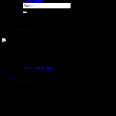
Öl-Brenner
Suche
nach:
Login
Warenkorb /
0,00
€
0
Es befinden sich keine Produkte im Warenkorb.
Zurück zum Shop
0
Warenkorb
Es befinden sich keine Produkte im Warenkorb.
Startseite
/
Zubehör
/
Leckwarngeräte