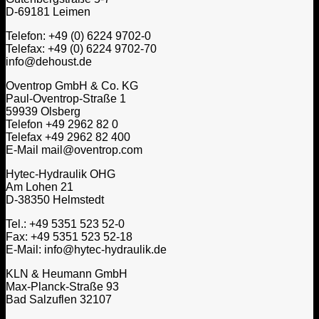
D-69181 Leimen
Telefon: +49 (0) 6224 9702-0
Telefax: +49 (0) 6224 9702-70
info@dehoust.de
Oventrop GmbH & Co. KG
Paul-Oventrop-Straße 1
59939 Olsberg
Telefon +49 2962 82 0
Telefax +49 2962 82 400
E-Mail mail@oventrop.com
Hytec-Hydraulik OHG
Am Lohen 21
D-38350 Helmstedt
Tel.: +49 5351 523 52-0
Fax: +49 5351 523 52-18
E-Mail: info@hytec-hydraulik.de
KLN & Heumann GmbH
Max-Planck-Straße 93
Bad Salzuflen 32107