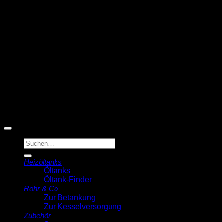
T
© 2026 Michell Veldstra
Der Ölmann
Suche
nach:
Heizöltanks
Öltanks
Öltank-Finder
Rohr & Co
Zur Betankung
Zur Kesselversorgung
Zubehör