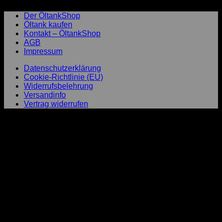
Der ÖltankShop
Öltank kaufen
Kontakt – ÖltankShop
AGB
Impressum
Datenschutzerklärung
Cookie-Richtlinie (EU)
Widerrufsbelehrung
Versandinfo
Vertrag widerrufen
P