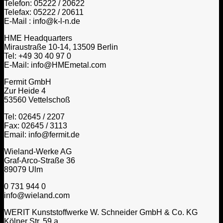
Telefon: 05222 / 20622
Telefax: 05222 / 20611
E-Mail : info@k-l-n.de
HME Headquarters
Miraustraße 10-14, 13509 Berlin
Tel: +49 30 40 97 0
E-Mail: info@HMEmetal.com
Fermit GmbH
Zur Heide 4
53560 Vettelschoß
Tel: 02645 / 2207
Fax: 02645 / 3113
Email: info@fermit.de
Wieland-Werke AG
Graf-Arco-Straße 36
89079 Ulm
0 731 944 0
info@wieland.com
WERIT Kunststoffwerke W. Schneider GmbH & Co. KG
Kölner Str. 59 a