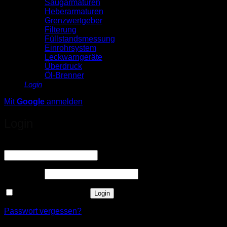
Saugarmaturen
Heberarmaturen
Grenzwertgeber
Filterung
Füllstandsmessung
Einrohrsystem
Leckwarngeräte
Überdruck
Öl-Brenner
Login
Mit
Google
anmelden
Login
Erforderlich
Benutzername oder E-Mail-Adresse
*
Erforderlich
Passwort
*
Angemeldet bleiben
Login
Passwort vergessen?