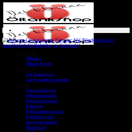
Zum
Inhalt
springen
Heizöltanks
Öltanks
Öltank-Finder
Rohr & Co
Zur Betankung
Zur Kesselversorgung
Zubehör
Saugarmaturen
Heberarmaturen
Grenzwertgeber
Filterung
Füllstandsmessung
Einrohrsystem
Leckwarngeräte
Überdruck