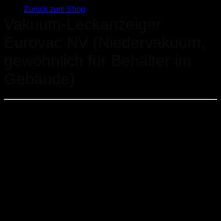
Zurück zum Shop
Vakuum-Leckanzeiger
Eurovac NV (Niedervakuum,
gewöhnlich für Behälter im
Gebäude)
Mit optischem/akustischem Alarm, Quittiertaste und
Schaltausgang
Hohe Energieeffizienz: Sparsamer, leistungsstarker
Gleichstrommotor mit hohem Anlaufmoment
Serviceanzeige für die jährliche Wartung
Mit Netzausfallüberwachung (mittels optionaler 9 V-
Batterie)
Leckanzeiger der Klasse I, EN 13160-1/-2
Großer Versorgungsspannungsbereich (AC 100–240
V), weltweit einsetzbar
Relaisausgang zum Anschluss weiterer Signalgeräte,
Zusatzalarmgeräte, Ereignismeldesysteme oder zur
Einbindung in Geäudeleitsysteme