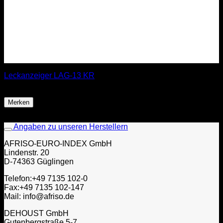
Leckanzeiger LAG-13 KR
94,99
€
Merken
Angaben zu unseren Herstellern
AFRISO-EURO-INDEX GmbH
Lindenstr. 20
D-74363 Güglingen
Telefon:+49 7135 102-0
Fax:+49 7135 102-147
Mail: info@afriso.de
DEHOUST GmbH
Gutenbergstraße 5-7