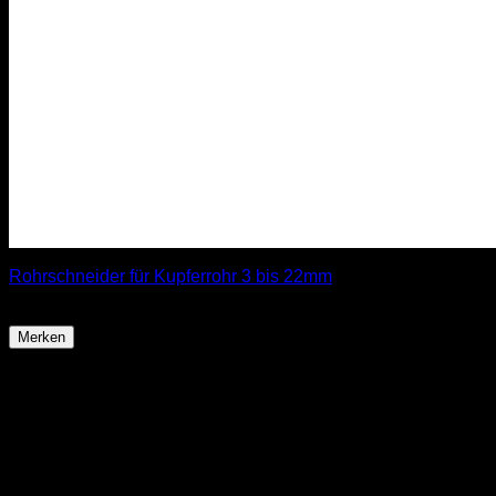
Rohrschneider für Kupferrohr 3 bis 22mm
11,99
€
Merken