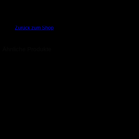
KLN & Heumann GmbH
Es befinden sich keine Produkte im Warenkorb.
Für Rohrdurchmesser:
6mm, 8mm, 10mm, 12mm
Zurück zum Shop
EAN:
2000000010656
Ähnliche Produkte