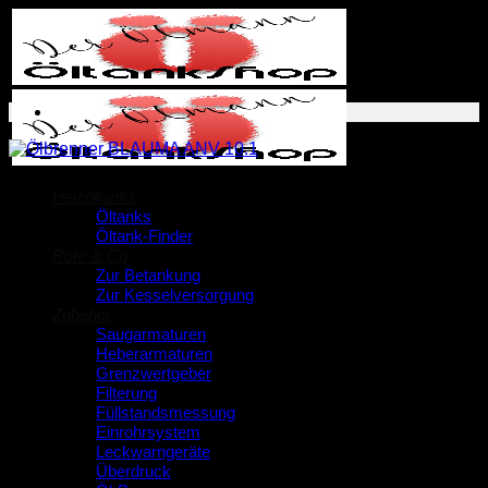
Zum
Inhalt
springen
Heizöltanks
Öltanks
Öltank-Finder
Rohr & Co
Zur Betankung
Zur Kesselversorgung
Zubehör
Saugarmaturen
Heberarmaturen
Grenzwertgeber
Filterung
Füllstandsmessung
Einrohrsystem
Leckwarngeräte
Überdruck