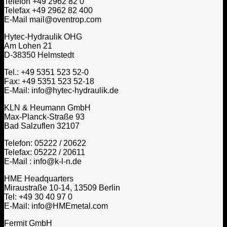
Telefon +49 2962 82 0
Telefax +49 2962 82 400
E-Mail mail@oventrop.com
Hytec-Hydraulik OHG
Am Lohen 21
D-38350 Helmstedt
Tel.: +49 5351 523 52-0
Fax: +49 5351 523 52-18
E-Mail: info@hytec-hydraulik.de
KLN & Heumann GmbH
Max-Planck-Straße 93
Bad Salzuflen 32107
Telefon: 05222 / 20622
Telefax: 05222 / 20611
E-Mail : info@k-l-n.de
HME Headquarters
Miraustraße 10-14, 13509 Berlin
Tel: +49 30 40 97 0
E-Mail: info@HMEmetal.com
Fermit GmbH