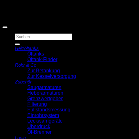
© 2026 Michell Veldstra
Der Ölmann
Suche
nach:
Heizöltanks
Öltanks
Öltank-Finder
Rohr & Co
Zur Betankung
Zur Kesselversorgung
Zubehör
Saugarmaturen
Heberarmaturen
Grenzwertgeber
Filterung
Füllstandsmessung
Einrohrsystem
Leckwarngeräte
Überdruck
Öl-Brenner
Login