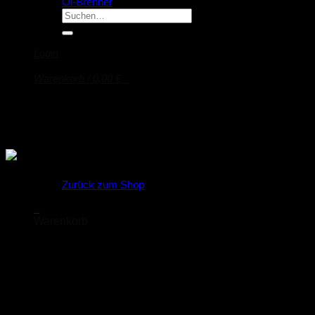
Öl-Brenner
Suche
nach:
Login
Warenkorb /
0,00
€
0
Es befinden sich keine Produkte im Warenkorb.
Zurück zum Shop
0
Warenkorb
Es befinden sich keine Produkte im Warenkorb.