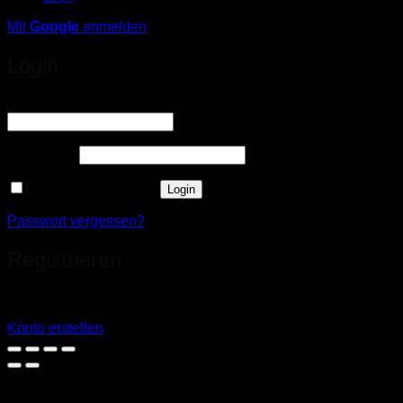
Mit
Google
anmelden
Login
Erforderlich
Benutzername oder E-Mail-Adresse
*
Erforderlich
Passwort
*
Angemeldet bleiben
Login
Passwort vergessen?
Registrieren
Sie haben noch kein Konto?
Konto erstellen