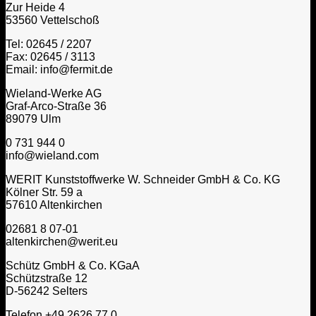
Zur Heide 4
53560 Vettelschoß
Tel: 02645 / 2207
Fax: 02645 / 3113
Email: info@fermit.de
Wieland-Werke AG
Graf-Arco-Straße 36
89079 Ulm
0 731 944 0
info@wieland.com
WERIT Kunststoffwerke W. Schneider GmbH & Co. KG
Kölner Str. 59 a
57610 Altenkirchen
02681 8 07-01
altenkirchen@werit.eu
Schütz GmbH & Co. KGaA
Schützstraße 12
D-56242 Selters
Telefon +49 2626 77 0