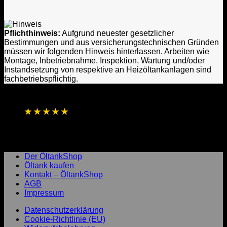
Pflichthinweis:
Aufgrund neuester gesetzlicher
Bestimmungen und aus versicherungstechnischen Gründen
müssen wir folgenden Hinweis hinterlassen. Arbeiten wie
Montage, Inbetriebnahme, Inspektion, Wartung und/oder
Instandsetzung von respektive an Heizöltankanlagen sind
fachbetriebspflichtig.
★
★
★
★
★
4,8 / 5 Sterne aus 1.256 Bewertungen
Basierend auf Online- und direkten
Kundenrückmeldungen
Laufend aktualisierte Gesamtbewertung
Der ÖltankShop
Öltank kaufen
Kontakt – ÖltankShop
AGB
Impressum
Datenschutzerklärung
Cookie-Richtlinie (EU)