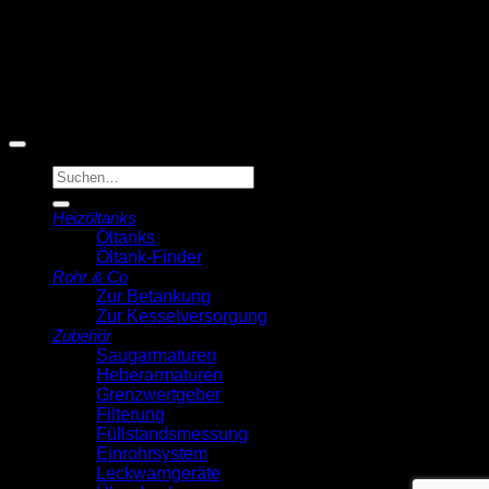
© 2026 Michell Veldstra
Der Ölmann
Suche
nach:
Heizöltanks
Öltanks
Öltank-Finder
Rohr & Co
Zur Betankung
Zur Kesselversorgung
Zubehör
Saugarmaturen
Heberarmaturen
Grenzwertgeber
Filterung
Füllstandsmessung
Einrohrsystem
Leckwarngeräte