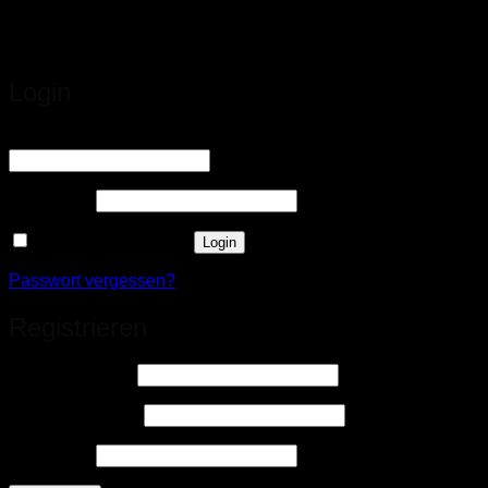
Login
Erforderlich
Benutzername oder E-Mail-Adresse
*
Erforderlich
Passwort
*
Angemeldet bleiben
Login
Passwort vergessen?
Registrieren
Erforderlich
Benutzername
*
Erforderlich
E-Mail-Adresse
*
Erforderlich
Passwort
*