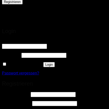
Registrieren
Login
Erforderlich
Benutzername oder E-Mail-Adresse
*
Erforderlich
Passwort
*
Angemeldet bleiben
Login
Passwort vergessen?
Registrieren
Erforderlich
Benutzername
*
Erforderlich
E-Mail-Adresse
*