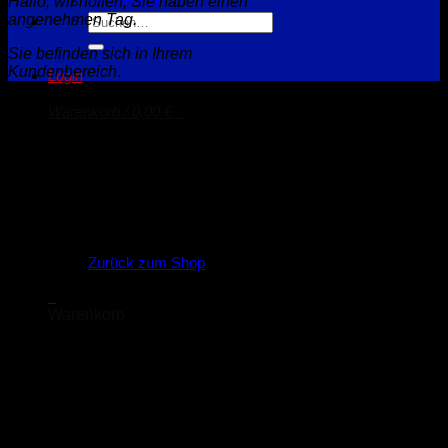
Hallo, wir hoffen, Sie haben einen
Öl-Brenner
Suche
angenehmen Tag.
nach:
Sie befinden sich in Ihrem
Kundenbereich
.
Login
Warenkorb /
0,00
€
0
Es befinden sich keine Produkte im Warenkorb.
Zurück zum Shop
0
Warenkorb
Bestellungen
Es befinden sich keine Produkte im Warenkorb.